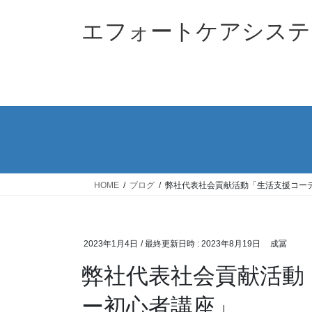
コ
ナ
ン
ビ
エフォートケアシステ
テ
ゲ
ン
ー
ツ
シ
へ
ョ
ス
ン
キ
に
ッ
移
プ
動
HOME
ブログ
弊社代表社会貢献活動「生活支援コー
2023年1月4日
/ 最終更新日時 :
2023年8月19日
成冨
弊社代表社会貢献活動
ー初心者講座」